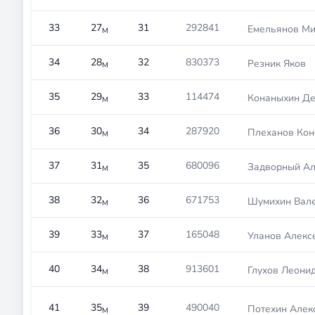
33
27
31
292841
Емельянов Ми
М
34
28
32
830373
Резник Яков
М
35
29
33
114474
Конаныхин Де
М
36
30
34
287920
Плеханов Кон
М
37
31
35
680096
Задворный Ал
М
38
32
36
671753
Шумихин Вал
М
39
33
37
165048
Уланов Алекс
М
40
34
38
913601
Глухов Леони
М
41
35
39
490040
Потехин Алек
М