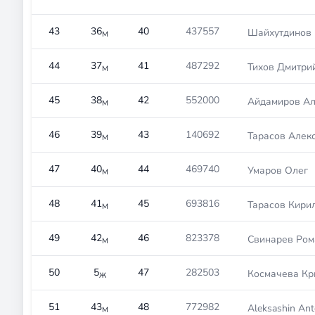
43
36
40
437557
Шайхутдинов 
М
44
37
41
487292
Тихов Дмитри
М
45
38
42
552000
Айдамиров Ал
М
46
39
43
140692
Тарасов Алек
М
47
40
44
469740
Умаров Олег
М
48
41
45
693816
Тарасов Кири
М
49
42
46
823378
Свинарев Ром
М
50
5
47
282503
Космачева Кр
Ж
51
43
48
772982
Aleksashin An
М