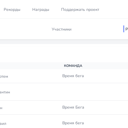
Рекорды
Награды
Поддержать проект
Участники
Р
КОМАНДА
Время бега
ртем
антин
Время Бега
н
Время бега
аил