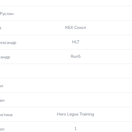
Руслан
КБХ Сокол
й
HLT
ександр
Run5
сандр
лл
ан
Hero Legue Training
истина
1
ton