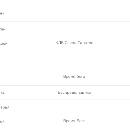
ей
гей
КЛБ Сокол Саратов
дрей
Время бега
Беспредельщики
пан
Дарья
Время Бега
ей