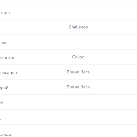
хаил
Challenge
нис
Сокол
стантин
Время бега
ександр
Время бега
ерий
ей
д
сандр