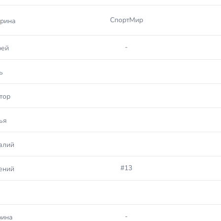
СпортМир
рина
-
рей
ь
тор
ья
талий
#13
ений
-
рина