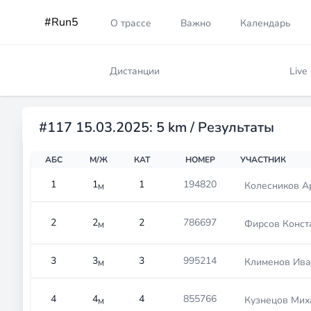
#Run5
О трассе
Важно
Календарь
Дистанции
Live
#117 15.03.2025: 5 km / Результаты
АБС
М/Ж
КАТ
НОМЕР
УЧАСТНИК
1
1
1
194820
Колесников А
М
2
2
2
786697
Фирсов Конст
М
3
3
3
995214
Клименов Ива
М
4
4
4
855766
Кузнецов Мих
М