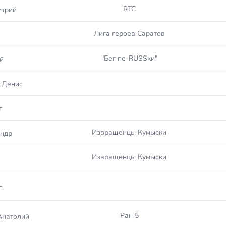
RTC
итрий
Лига героев Саратов
"Бег по-RUSSки"
й
 Денис
г
Извращенцы Кумыски
ндр
Извращенцы Кумыски
н
Ран 5
Анатолий