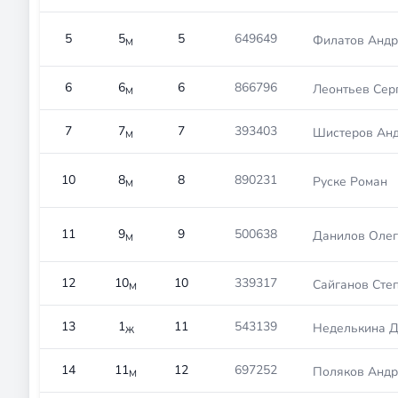
5
5
5
649649
Филатов Андр
М
6
6
6
866796
Леонтьев Сер
М
7
7
7
393403
Шистеров Ан
М
10
8
8
890231
Руске Роман
М
11
9
9
500638
Данилов Олег
М
12
10
10
339317
Сайганов Сте
М
13
1
11
543139
Неделькина 
Ж
14
11
12
697252
Поляков Андр
М