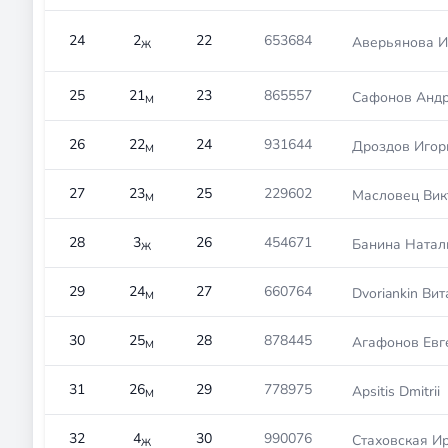
24
2
22
653684
Аверьянова И
Ж
25
21
23
865557
Сафонов Анд
М
26
22
24
931644
Дроздов Игор
М
27
23
25
229602
Масловец Вик
М
28
3
26
454671
Банина Натал
Ж
29
24
27
660764
Dvoriankin Ви
М
30
25
28
878445
Агафонов Евг
М
31
26
29
778975
Apsitis Dmitrii
М
32
4
30
990076
Стаховская И
Ж