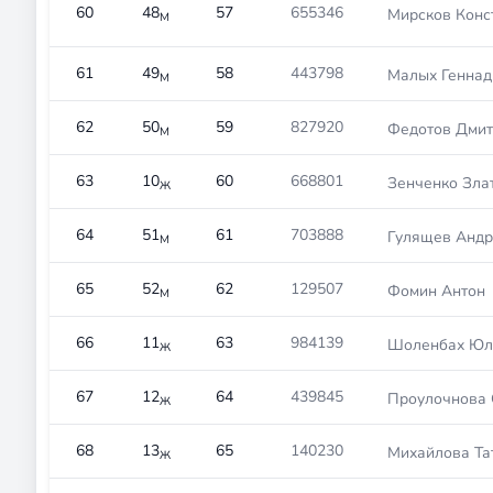
60
48
57
655346
Мирсков Конс
М
61
49
58
443798
Малых Геннад
М
62
50
59
827920
Федотов Дмит
М
63
10
60
668801
Зенченко Зла
Ж
64
51
61
703888
Гулящев Андр
М
65
52
62
129507
Фомин Антон
М
66
11
63
984139
Шоленбах Юл
Ж
67
12
64
439845
Проулочнова 
Ж
68
13
65
140230
Михайлова Та
Ж