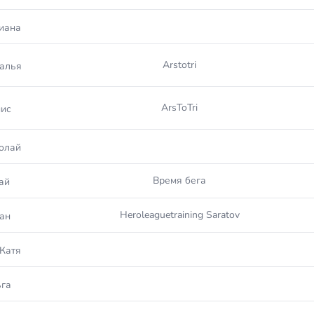
иана
Arstotri
алья
ArsToTri
ис
олай
Время бега
ай
Heroleaguetraining Saratov
ан
Катя
га