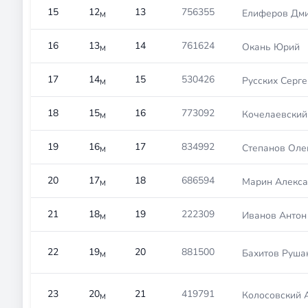
15
12
13
756355
Елиферов Дм
М
16
13
14
761624
Окань Юрий
М
17
14
15
530426
Русских Серге
М
18
15
16
773092
Кочелаевский
М
19
16
17
834992
Степанов Оле
М
20
17
18
686594
Марин Алекса
М
21
18
19
222309
Иванов Антон
М
22
19
20
881500
Бахитов Руша
М
23
20
21
419791
Колосовский 
М