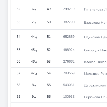
52
6
49
298219
Гильманова Л
Ж
53
7
50
382790
Базылева Нат
Ж
54
44
51
652859
Одиноков Ден
М
55
45
52
488924
Скворцов Ник
М
56
46
53
276662
Клоков Никол
М
57
47
54
289559
Малышев Ром
М
58
8
55
543031
Деружинская 
Ж
59
9
56
100938
Бирюкова Оль
Ж