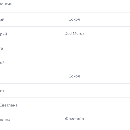
тантин
Сокол
ий
Ded Moroz
рий
та
ей
Сокол
ия
Светлана
Фристайл
тьяна