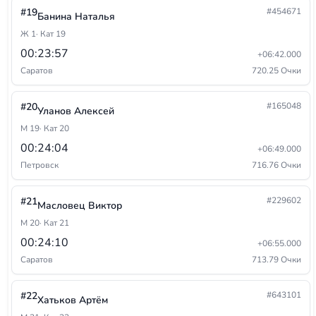
#19
#454671
Банина Наталья
Ж 1
· Кат 19
00:23:57
+06:42.000
Саратов
720.25 Очки
#20
#165048
Уланов Алексей
М 19
· Кат 20
00:24:04
+06:49.000
Петровск
716.76 Очки
#21
#229602
Масловец Виктор
М 20
· Кат 21
00:24:10
+06:55.000
Саратов
713.79 Очки
#22
#643101
Хатьков Артём