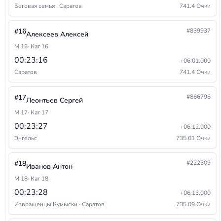
Беговая семья · Саратов
741.4 Очки
#16
#839937
Алексеев Алексей
М 16
· Кат 16
00:23:16
+06:01.000
Саратов
741.4 Очки
#17
#866796
Леонтьев Сергей
М 17
· Кат 17
00:23:27
+06:12.000
Энгельс
735.61 Очки
#18
#222309
Иванов Антон
М 18
· Кат 18
00:23:28
+06:13.000
Извращенцы Кумыски · Саратов
735.09 Очки