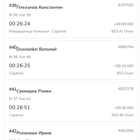
#39
#287920
Плеханов Константин
М 35
· Кат 39
00:26:24
+09:09.000
Извращенцы Кумыски · Саратов
653.41 Очки
#40
#660764
Dvoriankin Виталий
М 36
· Кат 40
00:26:25
+09:10.000
Саратов
653 Очки
#41
#823378
Свинарев Роман
М 37
· Кат 41
00:26:51
+09:36.000
Саратов
642.46 Очки
#42
#461954
Романова Ирина