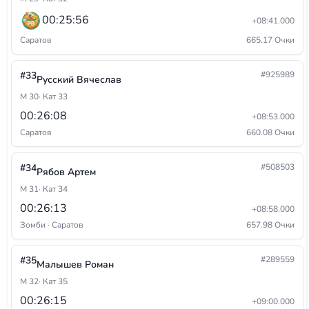
00:25:56
+08:41.000
Саратов
665.17 Очки
#33
#925989
Русский Вячеслав
М 30
· Кат 33
00:26:08
+08:53.000
Саратов
660.08 Очки
#34
#508503
Рябов Артем
М 31
· Кат 34
00:26:13
+08:58.000
Зомби · Саратов
657.98 Очки
#35
#289559
Малышев Роман
М 32
· Кат 35
00:26:15
+09:00.000