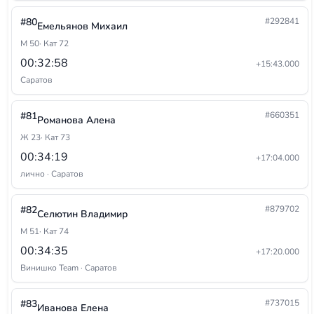
#80
#292841
Емельянов Михаил
М 50
· Кат 72
00:32:58
+15:43.000
Саратов
#81
#660351
Романова Алена
Ж 23
· Кат 73
00:34:19
+17:04.000
лично · Саратов
#82
#879702
Селютин Владимир
М 51
· Кат 74
00:34:35
+17:20.000
Винишко Team · Саратов
#83
#737015
Иванова Елена