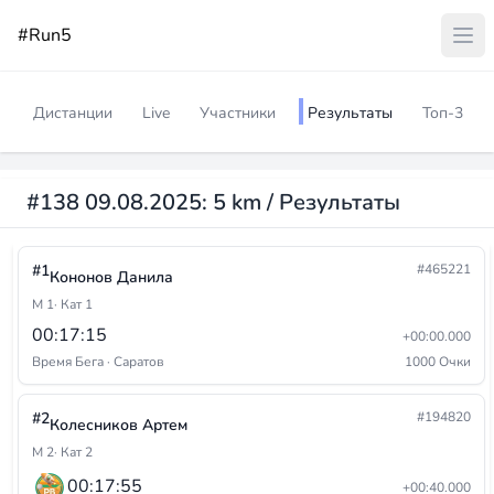
#Run5
Дистанции
Live
Участники
Результаты
Топ-3
#138 09.08.2025: 5 km / Результаты
#1
#465221
Кононов Данила
М 1
· Кат 1
00:17:15
+00:00.000
Время Бега · Саратов
1000 Очки
#2
#194820
Колесников Артем
М 2
· Кат 2
00:17:55
+00:40.000