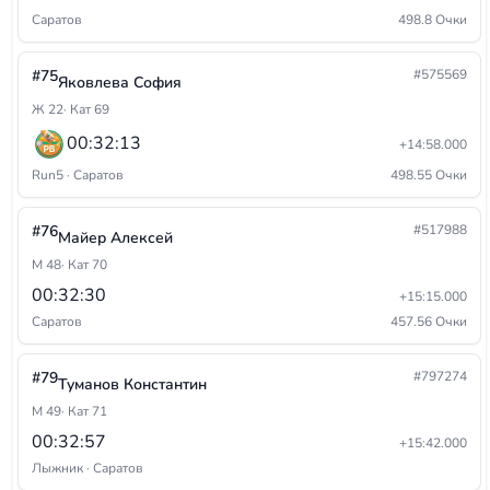
Саратов
498.8 Очки
#75
#575569
Яковлева София
Ж 22
· Кат 69
00:32:13
+14:58.000
Run5 · Саратов
498.55 Очки
#76
#517988
Майер Алексей
М 48
· Кат 70
00:32:30
+15:15.000
Саратов
457.56 Очки
#79
#797274
Туманов Константин
М 49
· Кат 71
00:32:57
+15:42.000
Лыжник · Саратов