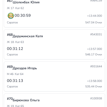
#67
#984139
Шоленбах Юлия
Ж 17
· Кат 62
00:30:59
+13:44.000
Саратов
547.04 Очки
#68
#543031
Деружинская Катя
Ж 18
· Кат 63
00:31:12
+13:57.000
Саратов
546.17 Очки
#69
#931644
Дроздов Игорь
М 46
· Кат 64
00:31:13
+13:58.000
Саратов
535.44 Очки
#70
#100938
Бирюкова Ольга
Ж 19
· Кат 65