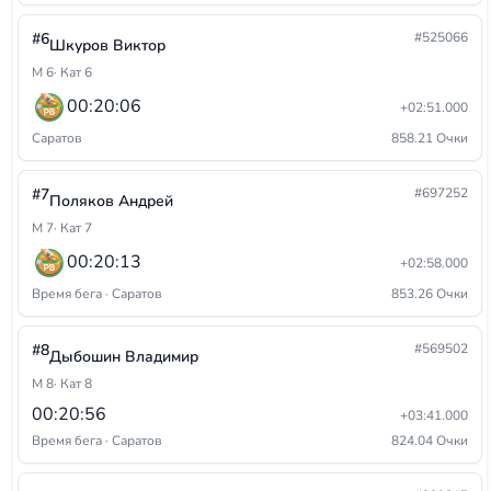
#6
#525066
Шкуров Виктор
М 6
· Кат 6
00:20:06
+02:51.000
Саратов
858.21 Очки
#7
#697252
Поляков Андрей
М 7
· Кат 7
00:20:13
+02:58.000
Время бега · Саратов
853.26 Очки
#8
#569502
Дыбошин Владимир
М 8
· Кат 8
00:20:56
+03:41.000
Время бега · Саратов
824.04 Очки