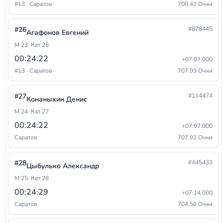
#13 · Саратов
708.42 Очки
#26
#878445
Агафонов Евгений
М 23
· Кат 26
00:24:22
+07:07.000
#13 · Саратов
707.93 Очки
#27
#114474
Конаныхин Денис
М 24
· Кат 27
00:24:22
+07:07.000
Саратов
707.93 Очки
#28
#445433
Цыбулько Александр
М 25
· Кат 28
00:24:29
+07:14.000
Саратов
704.56 Очки