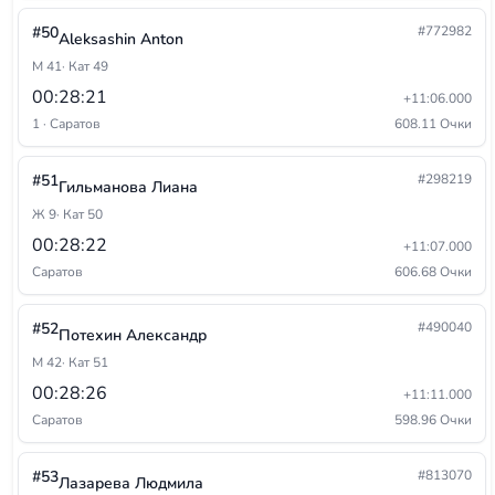
#50
#772982
Aleksashin Anton
М 41
· Кат 49
00:28:21
+11:06.000
1 · Саратов
608.11 Очки
#51
#298219
Гильманова Лиана
Ж 9
· Кат 50
00:28:22
+11:07.000
Саратов
606.68 Очки
#52
#490040
Потехин Александр
М 42
· Кат 51
00:28:26
+11:11.000
Саратов
598.96 Очки
#53
#813070
Лазарева Людмила