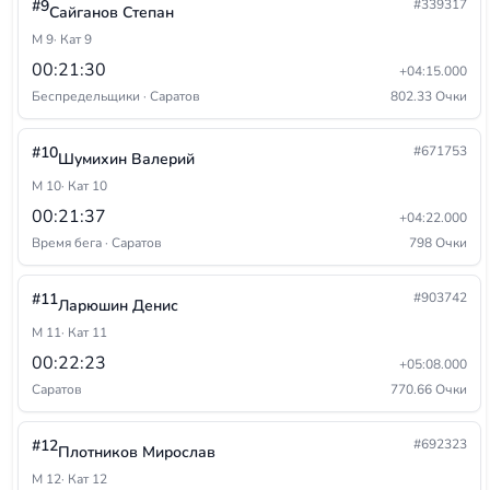
#9
#339317
Сайганов Степан
М 9
· Кат 9
00:21:30
+04:15.000
Беспредельщики · Саратов
802.33 Очки
#10
#671753
Шумихин Валерий
М 10
· Кат 10
00:21:37
+04:22.000
Время бега · Саратов
798 Очки
#11
#903742
Ларюшин Денис
М 11
· Кат 11
00:22:23
+05:08.000
Саратов
770.66 Очки
#12
#692323
Плотников Мирослав
М 12
· Кат 12