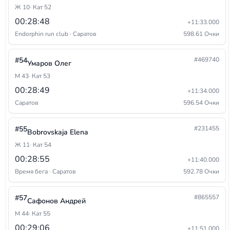
Ж 10
· Кат 52
00:28:48
+11:33.000
Endorphin run club · Саратов
598.61 Очки
#54
#469740
Умаров Олег
М 43
· Кат 53
00:28:49
+11:34.000
Саратов
596.54 Очки
#55
#231455
Bobrovskaja Elena
Ж 11
· Кат 54
00:28:55
+11:40.000
Время бега · Саратов
592.78 Очки
#57
#865557
Сафонов Андрей
М 44
· Кат 55
00:29:06
+11:51.000