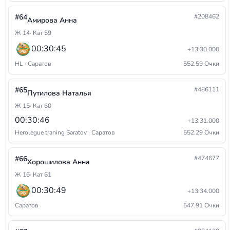
#64
#208462
Амирова Анна
Ж 14
· Кат 59
00:30:45
+13:30.000
HL · Саратов
552.59 Очки
#65
#486111
Путилова Наталья
Ж 15
· Кат 60
00:30:46
+13:31.000
Herolegue traning Saratov · Саратов
552.29 Очки
#66
#474677
Хорошилова Анна
Ж 16
· Кат 61
00:30:49
+13:34.000
Саратов
547.91 Очки