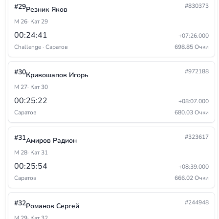
#29
#830373
Резник Яков
М 26
· Кат 29
00:24:41
+07:26.000
Challenge · Саратов
698.85 Очки
#30
#972188
Кривошапов Игорь
М 27
· Кат 30
00:25:22
+08:07.000
Саратов
680.03 Очки
#31
#323617
Амиров Радион
М 28
· Кат 31
00:25:54
+08:39.000
Саратов
666.02 Очки
#32
#244948
Романов Сергей
М 29
· Кат 32