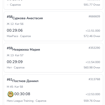
- · Саратов
591.77 Очки
#58
#666609
Суркова Анастасия
Ж 12
· Кат 56
00:29:06
+11:51.000
MaxPace · Саратов
572.46 Очки
#59
#353290
Неврюева Мария
Ж 13
· Кат 57
00:29:09
+11:54.000
Нет · Саратов
560.98 Очки
#61
#313768
Постнов Даниил
М 45
· Кат 58
00:30:08
+12:53.000
Hero League Training · Саратов
559.76 Очки