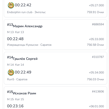
00:22:42
+05:27.000
Endorphin run club · Энгельс
759.91 Очки
#13
#686594
Марин Александр
М 13
· Кат 13
00:22:48
+05:33.000
Извращенцы Кумыски · Саратов
756.58 Очки
#14
#310787
Грылёв Сергей
М 14
· Кат 14
00:22:49
+05:34.000
Run5 · Саратов
756.03 Очки
#15
#413606
Искаков Раим
М 15
· Кат 15
00:23:16
+06:01.000