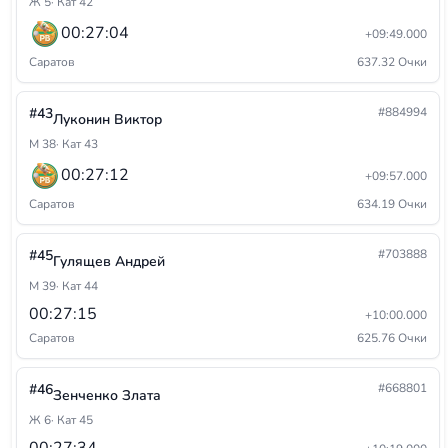
Ж 5
· Кат 42
00:27:04
+09:49.000
Саратов
637.32 Очки
#43
#884994
Луконин Виктор
М 38
· Кат 43
00:27:12
+09:57.000
Саратов
634.19 Очки
#45
#703888
Гулящев Андрей
М 39
· Кат 44
00:27:15
+10:00.000
Саратов
625.76 Очки
#46
#668801
Зенченко Злата
Ж 6
· Кат 45