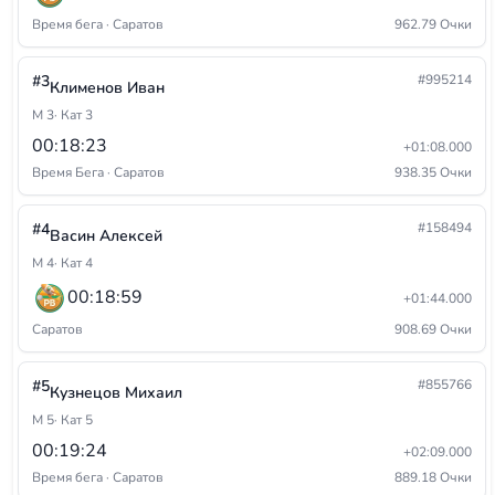
Время бега · Саратов
962.79 Очки
#3
#995214
Клименов Иван
М 3
· Кат 3
00:18:23
+01:08.000
Время Бега · Саратов
938.35 Очки
#4
#158494
Васин Алексей
М 4
· Кат 4
00:18:59
+01:44.000
Саратов
908.69 Очки
#5
#855766
Кузнецов Михаил
М 5
· Кат 5
00:19:24
+02:09.000
Время бега · Саратов
889.18 Очки