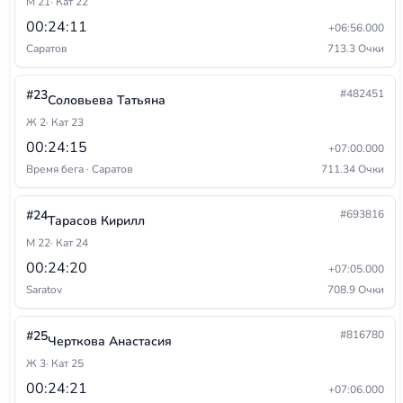
М 21
· Кат 22
00:24:11
+06:56.000
Саратов
713.3 Очки
#23
#482451
Соловьева Татьяна
Ж 2
· Кат 23
00:24:15
+07:00.000
Время бега · Саратов
711.34 Очки
#24
#693816
Тарасов Кирилл
М 22
· Кат 24
00:24:20
+07:05.000
Saratov
708.9 Очки
#25
#816780
Черткова Анастасия
Ж 3
· Кат 25
00:24:21
+07:06.000