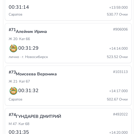
00:31:14
+13:59.000
Саратов
530.77 Очки
#71
#906006
Алейник Ирина
Ж 20
· Кат 66
00:31:29
+14:14.000
лично · г. Новосибирск
523.52 Очки
#73
#103113
Моисеева Вероника
Ж 21
· Кат 67
00:31:32
+14:17.000
Саратов
502.67 Очки
#74
#492022
ГУНДАРЕВ ДМИТРИЙ
М 47
· Кат 68
00:31:35
+14:20.000