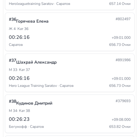
Heroleaguetraining Saratov · Саратов
657.14 Очки
#36
#802497
Горячева Елена
Ж 4
· Кат 36
00:26:16
+09:01.000
Саратов
656.73 Очки
#37
#891986
Шахрай Александр
М 33
· Кат 37
00:26:16
+09:01.000
Hero League Training Saratov · Саратов
656.73 Очки
#38
#379693
Кудинов Дмитрий
М 34
· Кат 38
00:26:23
+09:08.000
Бегунофф · Саратов
653.82 Очки