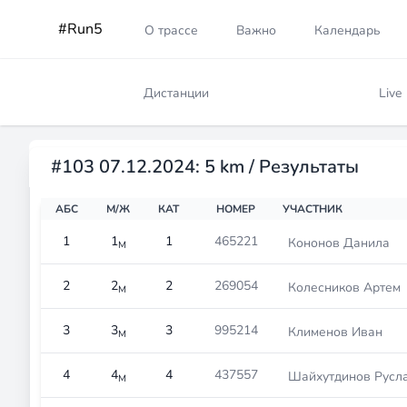
#Run5
О трассе
Важно
Календарь
Дистанции
Live
#103 07.12.2024: 5 km / Результаты
АБС
М/Ж
КАТ
НОМЕР
УЧАСТНИК
1
1
1
465221
Кононов Данила
М
2
2
2
269054
Колесников Артем
М
3
3
3
995214
Клименов Иван
М
4
4
4
437557
Шайхутдинов Русл
М