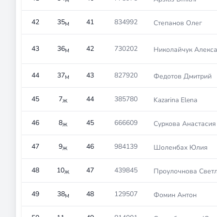
М
42
35
41
834992
Степанов Олег
М
43
36
42
730202
Николайчук Алекс
М
44
37
43
827920
Федотов Дмитрий
М
45
7
44
385780
Kazarina Elena
Ж
46
8
45
666609
Суркова Анастасия
Ж
47
9
46
984139
Шоленбах Юлия
Ж
48
10
47
439845
Проулочнова Свет
Ж
49
38
48
129507
Фомин Антон
М