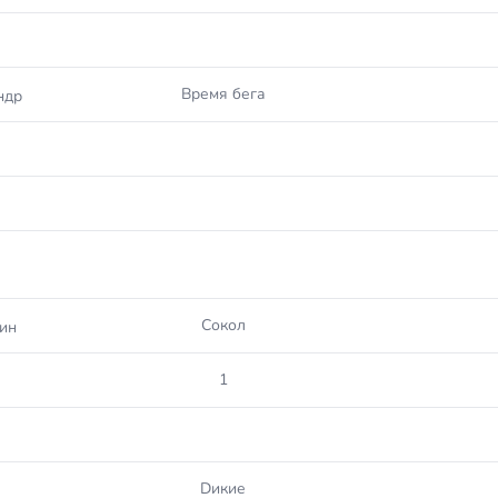
Время бега
ндр
Сокол
ин
1
Dикие