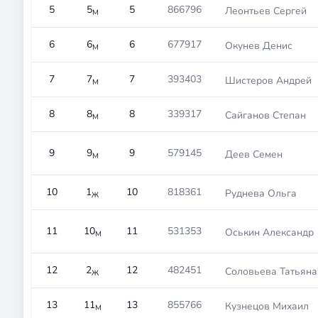
5
5
5
866796
Леонтьев Сергей
М
6
6
6
677917
Окунев Денис
М
7
7
7
393403
Шистеров Андрей
М
8
8
8
339317
Сайганов Степан
М
9
9
9
579145
Деев Семен
М
10
1
10
818361
Руднева Ольга
Ж
11
10
11
531353
Оськин Александр
М
12
2
12
482451
Соловьева Татьяна
Ж
13
11
13
855766
Кузнецов Михаил
М