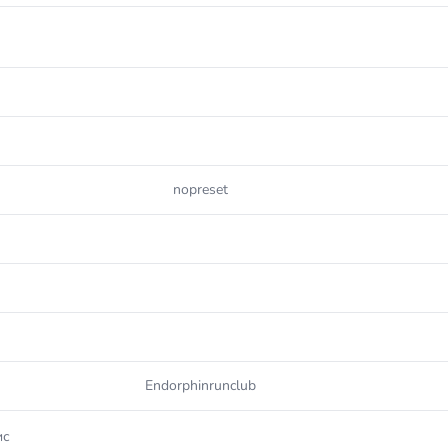
nopreset
Endorphinrunclub
ис