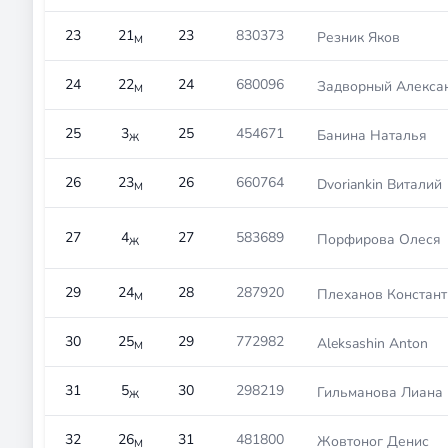
23
21
23
830373
Резник Яков
М
24
22
24
680096
Задворный Алекса
М
25
3
25
454671
Банина Наталья
Ж
26
23
26
660764
Dvoriankin Виталий
М
27
4
27
583689
Порфирова Олеся
Ж
29
24
28
287920
Плеханов Констант
М
30
25
29
772982
Aleksashin Anton
М
31
5
30
298219
Гильманова Лиана
Ж
32
26
31
481800
Жовтоног Денис
М