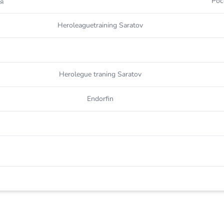
Рос
я
Heroleaguetraining Saratov
Herolegue traning Saratov
Endorfin
а