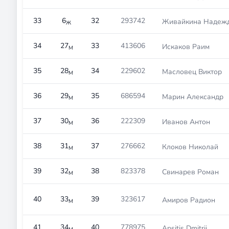
33
6
32
293742
Живайкина Надеж
Ж
34
27
33
413606
Искаков Раим
М
35
28
34
229602
Масловец Виктор
М
36
29
35
686594
Марин Александр
М
37
30
36
222309
Иванов Антон
М
38
31
37
276662
Клоков Николай
М
39
32
38
823378
Свинарев Роман
М
40
33
39
323617
Амиров Радион
М
41
34
40
778975
Apsitis Dmitrii