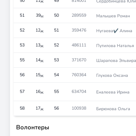
50
11
49
814001
Сердобинцева Юли
Ж
51
39
50
289559
Малышев Роман
М
52
12
51
359476
Нугаева✔️ Алина
Ж
53
13
52
486111
Путилова Наталья
Ж
55
14
53
371670
Шарапова Эльвир
Ж
56
15
54
760364
Глухова Оксана
Ж
57
16
55
634704
Еналеева Ирина
Ж
58
17
56
100938
Бирюкова Ольга
Ж
Волонтеры