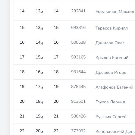
14
12
14
292841
Емельянов Михаил
М
15
13
15
693816
Тарасов Кирилл
М
16
14
16
500638
Данилов Олег
М
17
15
17
593165
Крылов Евгений
М
18
16
18
931644
Дроздов Игорь
М
19
17
19
878445
Агафонов Евгений
М
20
18
20
913601
Глухов Леонид
М
21
19
21
530426
Русских Сергей
М
22
20
22
773092
Кочелаевский Ден
М