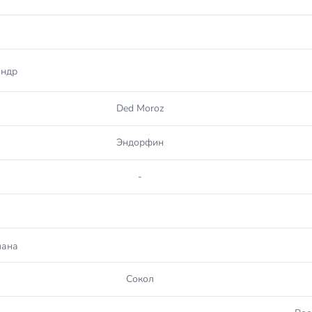
андр
Ded Moroz
Эндорфин
-
лана
Сокол