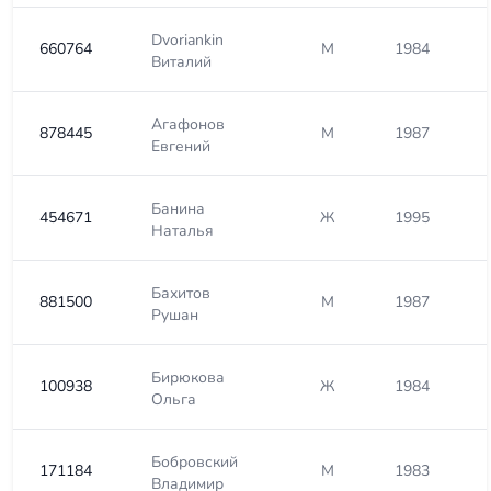
Dvoriankin
660764
М
1984
Виталий
Агафонов
878445
М
1987
Евгений
Банина
454671
Ж
1995
Наталья
Бахитов
881500
М
1987
Рушан
Бирюкова
100938
Ж
1984
Ольга
Бобровский
171184
М
1983
Владимир