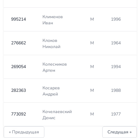
Клименов
995214
М
1996
Иван
Клоков
276662
М
1964
Николай
Колесников
269054
М
1994
Артем
Косарев
282363
М
1988
Андрей
Кочелаевский
773092
М
1977
Денис
« Предыдущая
Следущая »