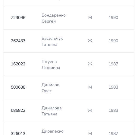
Бондаренко
723096
М
1990
Сергей
Васильчук
262433
Ж
1990
Татьяна
Гогуева
162022
Ж
1987
Людмила
Данилов
500638
М
1983
Олег
Данилова
585822
Ж
1983
Татьяна
Дирепаско
326013
М
1987