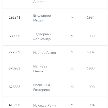
Андрей
Емельянов
292841
М
1984
Михаил
Задворный
680096
М
1960
Александр
222309
М
1987
Иванов Антон
Ивлиева
370903
Ж
1980
Ольга
Иргискина
628383
Ж
1998
Екатерина
413606
М
1994
Искаков Раим