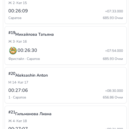
Ж 2
· Кат 15
00:26:09
+07:33.000
Саратов
685.93 Очки
#19
Михайлова Татьяна
Ж 3
· Кат 16
00:26:30
+07:54.000
Фристайл · Саратов
685.93 Очки
#20
Aleksashin Anton
М 14
· Кат 17
00:27:06
+08:30.000
1 · Саратов
656.86 Очки
#21
Гильманова Лиана
Ж 4
· Кат 18