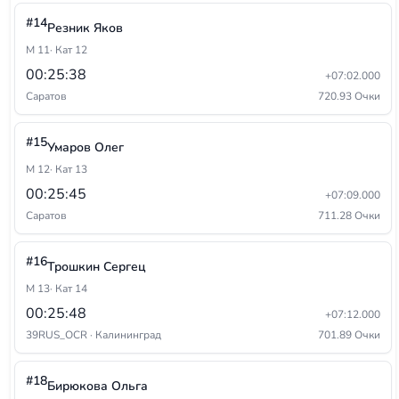
#14
Резник Яков
М 11
· Кат 12
00:25:38
+07:02.000
Саратов
720.93 Очки
#15
Умаров Олег
М 12
· Кат 13
00:25:45
+07:09.000
Саратов
711.28 Очки
#16
Трошкин Сергец
М 13
· Кат 14
00:25:48
+07:12.000
39RUS_OCR · Калининград
701.89 Очки
#18
Бирюкова Ольга