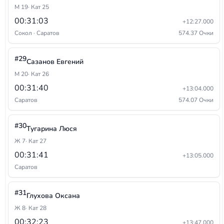
М 19
· Кат 25
00:31:03
+12:27.000
Сокол · Саратов
574.37 Очки
#29
Сазанов Евгений
М 20
· Кат 26
00:31:40
+13:04.000
Саратов
574.07 Очки
#30
Тугарина Люся
Ж 7
· Кат 27
00:31:41
+13:05.000
Саратов
#31
Глухова Оксана
Ж 8
· Кат 28
00:32:23
+13:47.000