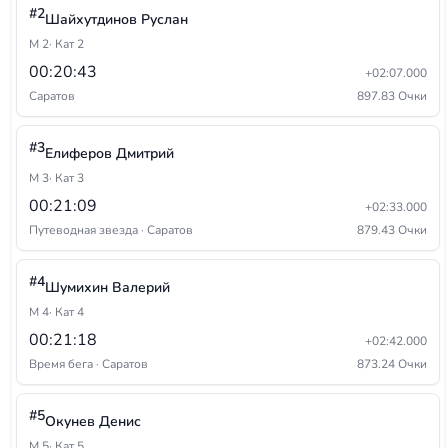
#2
Шайхутдинов Руслан
М 2
· Кат 2
00:20:43
+02:07.000
Саратов
897.83 Очки
#3
Елиферов Дмитрий
М 3
· Кат 3
00:21:09
+02:33.000
Путеводная звезда · Саратов
879.43 Очки
#4
Шумихин Валерий
М 4
· Кат 4
00:21:18
+02:42.000
Время бега · Саратов
873.24 Очки
#5
Окунев Денис
М 5
· Кат 5