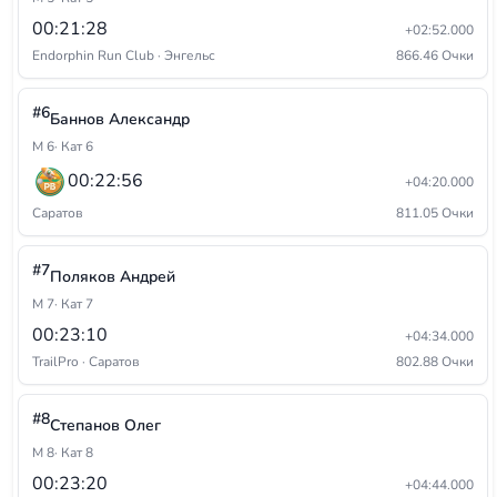
00:21:28
+02:52.000
Endorphin Run Club · Энгельс
866.46 Очки
#6
Баннов Александр
М 6
· Кат 6
00:22:56
+04:20.000
Саратов
811.05 Очки
#7
Поляков Андрей
М 7
· Кат 7
00:23:10
+04:34.000
TrailPro · Саратов
802.88 Очки
#8
Степанов Олег
М 8
· Кат 8
00:23:20
+04:44.000