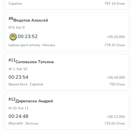
Саратов
797.14 Очки
#9
Федотов Алексей
М 9
· Кат 9
00:23:52
+05:16.000
realme sport activity · Москва
779.33 Очки
#11
Соловьева Татьяна
Ж 1
· Кат 10
00:23:54
+05:18.000
Время бега · Саратов
750 Очки
#12
Дирепаско Андрей
М 10
· Кат 11
00:24:48
+06:12.000
#Беги64 · Энгельс
725.62 Очки