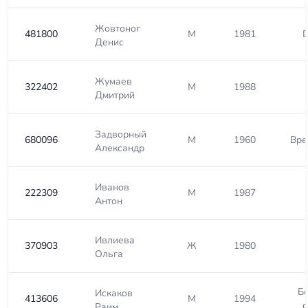
Жовтоног
481800
М
1981
D
Денис
Жумаев
322402
М
1988
Дмитрий
Задворный
680096
М
1960
Вре
Александр
Иванов
222309
М
1987
Антон
Ивлиева
370903
Ж
1980
Ольга
Б
Искаков
413606
М
1994
с
Раим