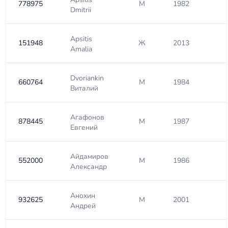
778975
М
1982
Dmitrii
Apsitis
151948
Ж
2013
Amalia
Dvoriankin
660764
М
1984
Виталий
Агафонов
878445
М
1987
Евгений
Айдамиров
552000
М
1986
Александр
Анохин
932625
М
2001
Андрей