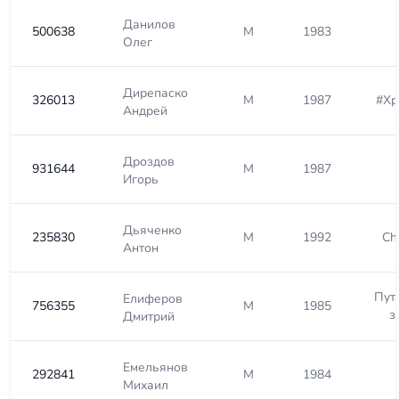
Данилов
500638
М
1983
Олег
Дирепаско
326013
М
1987
#Хр
Андрей
Дроздов
931644
М
1987
Игорь
Дьяченко
235830
М
1992
Ch
Антон
Пут
Елиферов
756355
М
1985
з
Дмитрий
Емельянов
292841
М
1984
Михаил