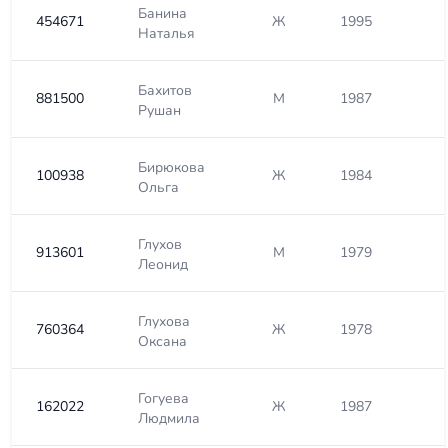
Банина
454671
Ж
1995
Наталья
Бахитов
881500
М
1987
Рушан
Бирюкова
100938
Ж
1984
Ольга
Глухов
913601
М
1979
Леонид
Глухова
760364
Ж
1978
Оксана
Гогуева
162022
Ж
1987
Людмила