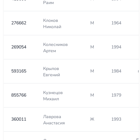
Раим
Клоков
276662
М
1964
Николай
Колесников
269054
М
1994
Артем
Крылов
593165
М
1984
n
Евгений
Кузнецов
855766
М
1979
Михаил
Лаврова
360011
Ж
1993
Анастасия