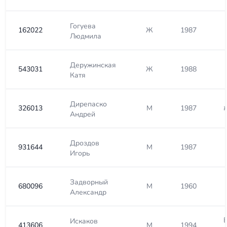
Гогуева
162022
Ж
1987
Людмила
Деружинская
543031
Ж
1988
Катя
Дирепаско
326013
М
1987
Андрей
Дроздов
931644
М
1987
Игорь
Задворный
680096
М
1960
Александр
Искаков
413606
М
1994