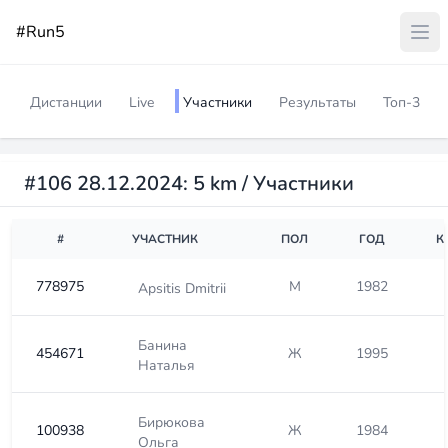
#Run5
Дистанции
Live
Участники
Результаты
Топ-3
#106 28.12.2024: 5 km / Участники
#
УЧАСТНИК
ПОЛ
ГОД
К
778975
М
1982
Apsitis Dmitrii
Банина
454671
Ж
1995
Наталья
Бирюкова
100938
Ж
1984
Ольга