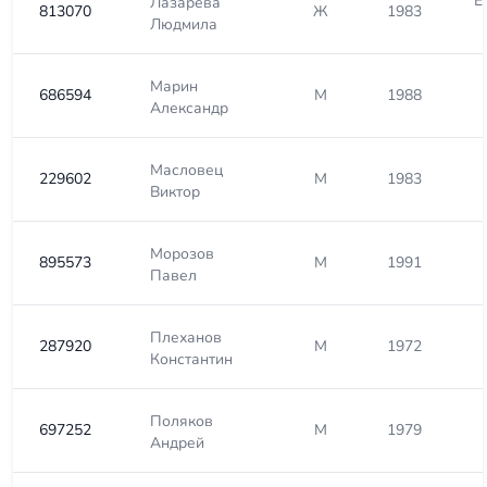
E
Лазарева
813070
Ж
1983
Людмила
Марин
686594
М
1988
Александр
Масловец
229602
М
1983
Виктор
Морозов
895573
М
1991
Павел
Плеханов
287920
М
1972
Константин
Поляков
697252
М
1979
Андрей