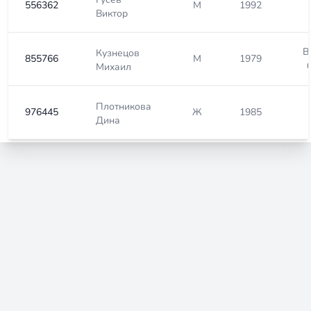
556362
М
1992
Виктор
В
Кузнецов
855766
М
1979
Михаил
Плотникова
976445
Ж
1985
Дина